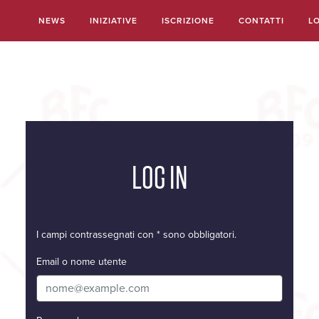
NEWS
INIZIATIVE
ISCRIZIONE
CONTATTI
L
Salta
al
contenuto
principale
LOG IN
I campi contrassegnati con * sono obbligatori.
Email o nome utente