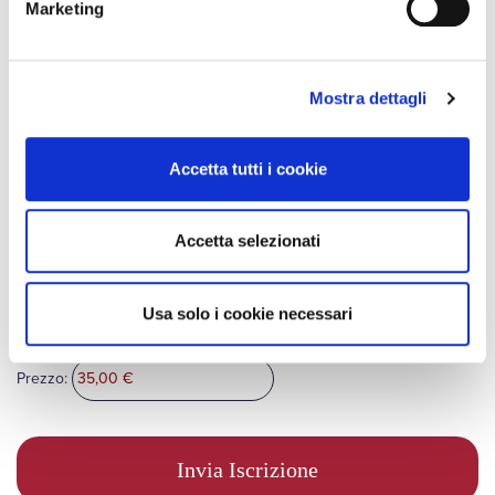
Marketing
Rinuncio al diritto di recesso di cui alle condizioni generali di
vendita e chiedo l'attivazione immediata della KIDS club card.
Art. 9
Mostra dettagli
Letta la
Privacy policy
, acconsento all’utilizzo dei miei dati per
Accetta tutti i cookie
finalità di Marketing (indicate al punto II, lettera l.).
Accetta selezionati
Letta la
Privacy policy
, acconsento all’utilizzo dei miei dati per
finalità di invio di comunicazioni personalizzate basate sul mio
profilo (indicate al punto II, lettera m).
Usa solo i cookie necessari
Prezzo
Prezzo: