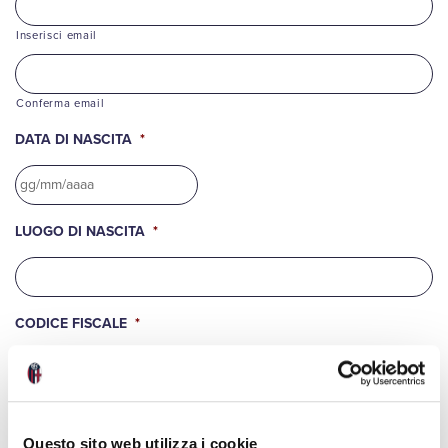
Inserisci email
Conferma email
DATA DI NASCITA
*
GG
LUOGO DI NASCITA
*
slash
MM
slash
AAAA
CODICE FISCALE
*
Dati per spedizione kit omaggio
Questo sito web utilizza i cookie