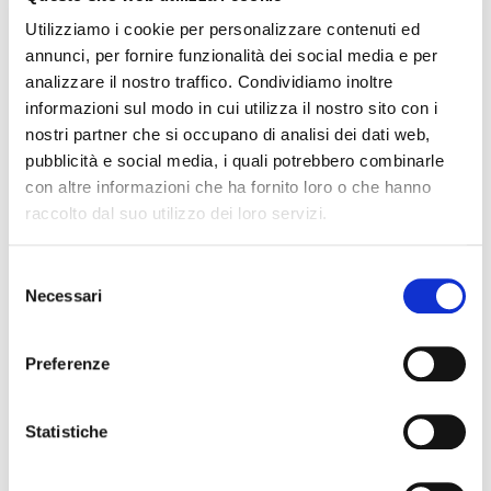
INDIRIZZO DI RESIDENZA (VIA e N°)
*
Utilizziamo i cookie per personalizzare contenuti ed
annunci, per fornire funzionalità dei social media e per
analizzare il nostro traffico. Condividiamo inoltre
informazioni sul modo in cui utilizza il nostro sito con i
CITTA' DI RESIDENZA
*
nostri partner che si occupano di analisi dei dati web,
pubblicità e social media, i quali potrebbero combinarle
con altre informazioni che ha fornito loro o che hanno
raccolto dal suo utilizzo dei loro servizi.
CAP
*
Selezione
Necessari
del
TELEFONO
*
consenso
Preferenze
*
Statistiche
Accetto la
Privacy policy
, l'
informativa privacy Senior Club
e le
condizioni generali di vendita
.