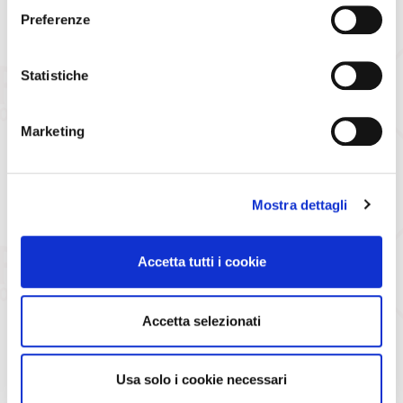
CONTATTI
Preferenze
Il Senior Club è a tua disposizione
Statistiche
dal Lunedì al Venerdì dalle ore 09:00 alle 18:00.
Tel. 051.6111186
Marketing
Mail
seniorclub@bolognafc.it
Torna alla home
Mostra dettagli
Accetta tutti i cookie
Accetta selezionati
Usa solo i cookie necessari