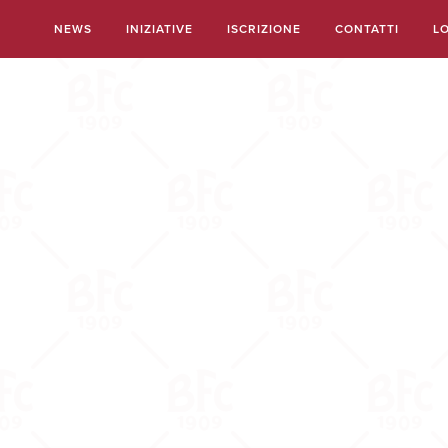
Salta
NEWS
INIZIATIVE
ISCRIZIONE
CONTATTI
L
al
contenuto
principale