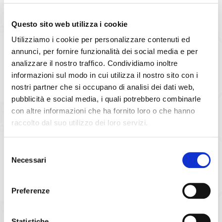
Questo sito web utilizza i cookie
Utilizziamo i cookie per personalizzare contenuti ed
ENTRA NEL BOLOGNA SENIOR
annunci, per fornire funzionalità dei social media e per
analizzare il nostro traffico. Condividiamo inoltre
informazioni sul modo in cui utilizza il nostro sito con i
CLUB!
nostri partner che si occupano di analisi dei dati web,
pubblicità e social media, i quali potrebbero combinarle
Hai più di 65 anni e sei curioso di scoprire quale novità ha riservato
con altre informazioni che ha fornito loro o che hanno
per te il
Bologna Fc?
raccolto dal suo utilizzo dei loro servizi.
La membership ti permetterà di accedere a diversi benefit, i quali ti
Selezione
legheranno al Bologna Fc e a tutto ciò ad esso collegato, per
Necessari
del
vivere esperienze indimenticabili, divertirci assieme, partecipare ad
eventi unici e coltivare la passione Rossoblù!
consenso
Preferenze
Iscriviti al Senior Club e scopri le nostre iniziative!
L’iscrizione ha validità annuale e a soli 35 €
Statistiche