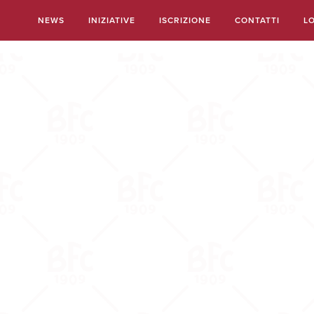
Salta
NEWS
INIZIATIVE
ISCRIZIONE
CONTATTI
L
al
contenuto
principale