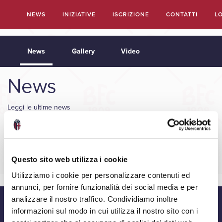
Salta
NEWS
INIZIATIVE
ISCRIZIONE
CONTATTI
L
al
contenuto
principale
News
Gallery
Video
News
Leggi le ultime news
CARICA ALTRI
Questo sito web utilizza i cookie
Utilizziamo i cookie per personalizzare contenuti ed
annunci, per fornire funzionalità dei social media e per
analizzare il nostro traffico. Condividiamo inoltre
informazioni sul modo in cui utilizza il nostro sito con i