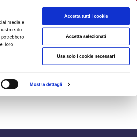
EWS
INIZIATIVE
ISCRIZIONE
CONTATTI
LOGIN
Accetta tutti i cookie
cial media e
nostro sito
Accetta selezionati
i potrebbero
ei loro
stare la tua password.
Usa solo i cookie necessari
Mostra dettagli