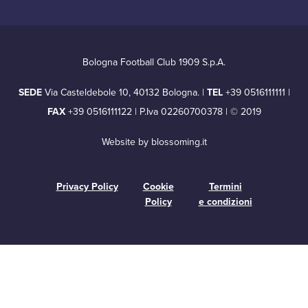
Bologna Football Club 1909 S.p.A.
SEDE
Via Casteldebole 10, 40132 Bologna. |
TEL
+39 0516111111 |
FAX
+39 0516111122 | P.Iva 02260700378 | © 2019
Website by
blossoming.it
Privacy Policy
Cookie
Termini
Policy
e condizioni