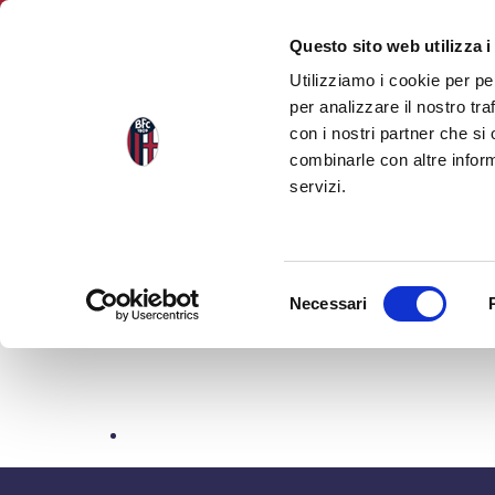
Questo sito web utilizza i
Utilizziamo i cookie per pe
per analizzare il nostro tra
Lost Password
Salta
con i nostri partner che si
al
combinarle con altre inform
contenuto
servizi.
Inserisci il tuo nome utente o il tuo indir
principale
Nome utente o indirizzo email
Selezione
Necessari
del
consenso