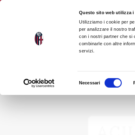
Salta
al
Questo sito web utilizza i
contenuto
Utilizziamo i cookie per pe
principale
per analizzare il nostro tra
NEWS
TORNA ALLE NEWS
con i nostri partner che si
combinarle con altre inform
servizi.
Selezione
Necessari
del
consenso